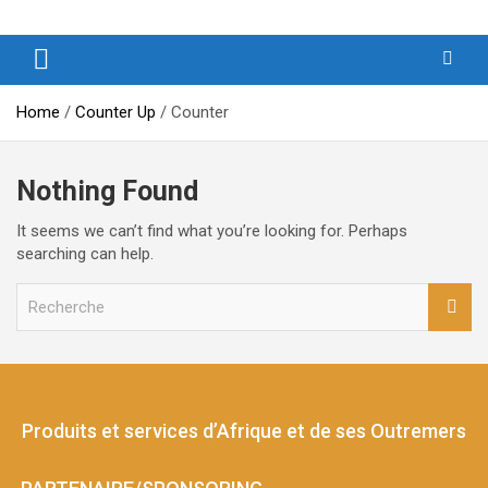
Produits et Services d’Afrique et de ses Outremers
PSAO – Produits et Services
d’Afrique et de ses Outremers
Home
Counter Up
Counter
Nothing Found
It seems we can’t find what you’re looking for. Perhaps
searching can help.
S
e
a
r
c
h
Produits et services d’Afrique et de ses Outremers