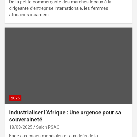
De la petite commerçante des marchés locaux à la
dirigeante d’entreprise internationale, les femmes
africaines incarnent…
2025
Industrialiser l’Afrique : Une urgence pour sa
souveraineté
18/08/2025
Salon PSAO
Face aux crises mondiales et aux défis de la