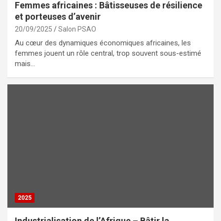
Femmes africaines : Bâtisseuses de résilience
et porteuses d’avenir
20/09/2025
Salon PSAO
Au cœur des dynamiques économiques africaines, les
femmes jouent un rôle central, trop souvent sous-estimé
mais…
2025
Industrialisation de l’Afrique – Bâtir la