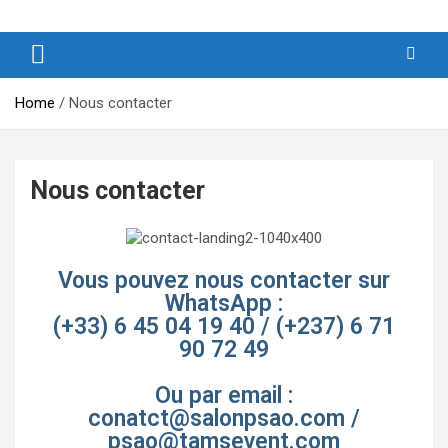
Produits et Services d’Afrique et de ses Outremers
PSAO – Produits et Services
d’Afrique et de ses Outremers
Home
Nous contacter
Nous contacter
Vous pouvez nous contacter sur
WhatsApp :
(+33) 6 45 04 19 40 / (+237) 6 71
90 72 49
Ou par email :
conatct@salonpsao.com /
psao@tamsevent.com