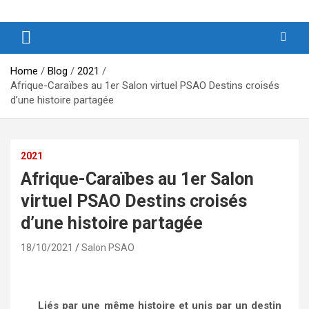
Produits et Services d’Afrique et de ses Outremers
PSAO – Produits et Services
d’Afrique et de ses Outremers
Home
Blog
2021
Afrique-Caraïbes au 1er Salon virtuel PSAO Destins croisés
d’une histoire partagée
2021
Afrique-Caraïbes au 1er Salon
virtuel PSAO Destins croisés
d’une histoire partagée
18/10/2021
Salon PSAO
Liés par une même histoire et unis par un destin