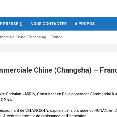
E PRESSE
NOUS CONTACTER
À PROPOS
erciale Chine (Changsha) – France
merciale Chine (Changsha) – Fran
tenaire Christian JARRIN, Consultant en Développement Commercial à
𝐎𝐍𝐀𝐋.
ssionnant de 𝐂𝐇𝐀𝐍𝐆𝐒𝐇𝐀, capitale de la province du HUNAN, en Ch
 + 3, véritable moteur de croissance et d’innovation.