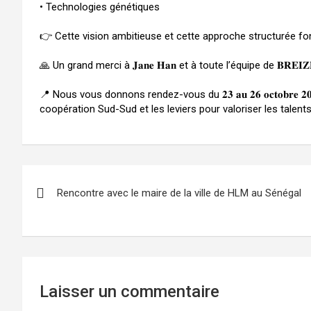
• Technologies génétiques
👉 Cette vision ambitieuse et cette approche structurée font de Changsha 
🙏 Un grand merci à 𝐉𝐚𝐧𝐞 𝐇𝐚𝐧 et à toute l’équipe de 𝐁𝐑𝐄
📍 Nous vous donnons rendez-vous du 𝟐𝟑 𝐚𝐮 𝟐𝟔 𝐨𝐜𝐭𝐨𝐛𝐫𝐞 𝟐𝟎𝟐
coopération Sud-Sud et les leviers pour valoriser les talents
N
Rencontre avec le maire de la ville de HLM au Sénégal
a
v
i
g
Laisser un commentaire