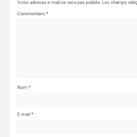
a
Votre adresse e-mail ne sera pas publiée.
Les champs oblig
Commentaire
*
t
i
o
n
d
e
Nom
*
l
’
a
E-mail
*
r