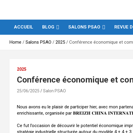
S
k
Produits et Services d’Afrique et de ses Outremers
PSAO – Produits et
i
p
ACCUEIL
BLOG
SALONS PSAO
REVUE D
Services d’Afrique et
t
o
c
Home
Salons PSAO
2025
Conférence économique et comm
de ses Outremers
o
n
t
e
2025
n
Conférence économique et com
t
25/06/2025
Salon PSAO
Nous avons eu le plaisir de participer hier, avec mon par
enrichissante, organisée par 𝐁𝐑𝐄𝐈𝐙𝐇 𝐂𝐇𝐈𝐍𝐀 𝐈𝐍𝐓𝐄𝐑𝐍𝐀𝐓𝐈
Ce fut l’occasion de découvrir le potentiel économique impre
stratégie industrielle structurée autour du modèle 4 + 4 + 3