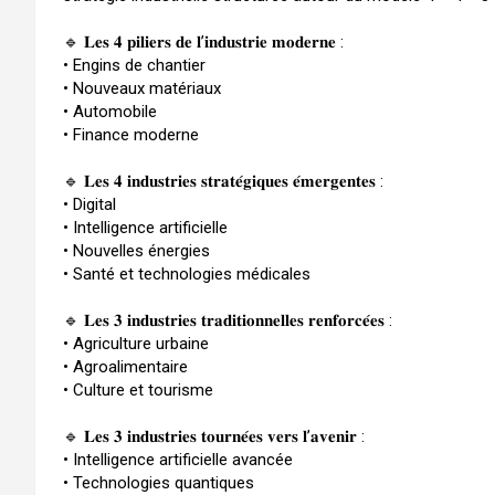
🔹 𝐋𝐞𝐬 𝟒 𝐩𝐢𝐥𝐢𝐞𝐫𝐬 𝐝𝐞 𝐥’𝐢𝐧𝐝𝐮𝐬𝐭𝐫𝐢𝐞 𝐦𝐨𝐝𝐞𝐫𝐧𝐞 :
• Engins de chantier
• Nouveaux matériaux
• Automobile
• Finance moderne
🔹 𝐋𝐞𝐬 𝟒 𝐢𝐧𝐝𝐮𝐬𝐭𝐫𝐢𝐞𝐬 𝐬𝐭𝐫𝐚𝐭𝐞́𝐠𝐢𝐪𝐮𝐞𝐬 𝐞́𝐦𝐞𝐫𝐠𝐞𝐧𝐭𝐞𝐬 :
• Digital
• Intelligence artificielle
• Nouvelles énergies
• Santé et technologies médicales
🔹 𝐋𝐞𝐬 𝟑 𝐢𝐧𝐝𝐮𝐬𝐭𝐫𝐢𝐞𝐬 𝐭𝐫𝐚𝐝𝐢𝐭𝐢𝐨𝐧𝐧𝐞𝐥𝐥𝐞𝐬 𝐫𝐞𝐧𝐟𝐨𝐫𝐜𝐞́𝐞𝐬 :
• Agriculture urbaine
• Agroalimentaire
• Culture et tourisme
🔹 𝐋𝐞𝐬 𝟑 𝐢𝐧𝐝𝐮𝐬𝐭𝐫𝐢𝐞𝐬 𝐭𝐨𝐮𝐫𝐧𝐞́𝐞𝐬 𝐯𝐞𝐫𝐬 𝐥’𝐚𝐯𝐞𝐧𝐢𝐫 :
• Intelligence artificielle avancée
• Technologies quantiques