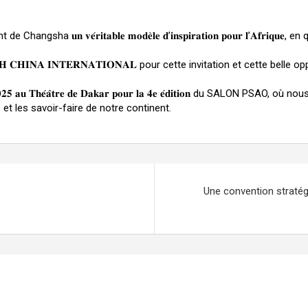
𝐮𝐧 𝐯𝐞́𝐫𝐢𝐭𝐚𝐛𝐥𝐞 𝐦𝐨𝐝𝐞̀𝐥𝐞 𝐝’𝐢𝐧𝐬𝐩𝐢𝐫𝐚𝐭𝐢𝐨𝐧 𝐩𝐨𝐮𝐫 𝐥’𝐀𝐟𝐫
𝐙𝐇 𝐂𝐇𝐈𝐍𝐀 𝐈𝐍𝐓𝐄𝐑𝐍𝐀𝐓𝐈𝐎𝐍𝐀𝐋 pour cette invitation et cette b
 𝐚𝐮 𝐓𝐡𝐞́𝐚̂𝐭𝐫𝐞 𝐝𝐞 𝐃𝐚𝐤𝐚𝐫 𝐩𝐨𝐮𝐫 𝐥𝐚 𝟒𝐞 𝐞́𝐝𝐢𝐭𝐢𝐨𝐧 du SALON 
 et les savoir-faire de notre continent.
Une convention stratég