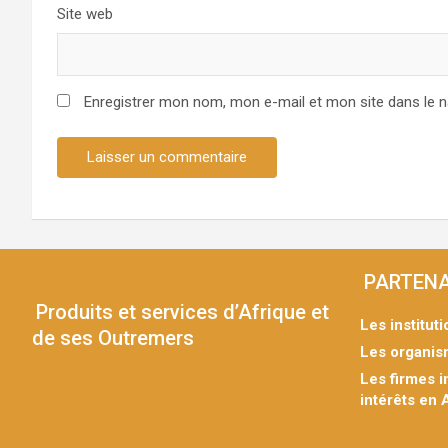
t
Site web
i
c
Enregistrer mon nom, mon e-mail et mon site dans le 
l
e
PARTENA
Produits et services d’Afrique et
Les institut
de ses Outremers
Les organis
Les firmes i
intérêts en 