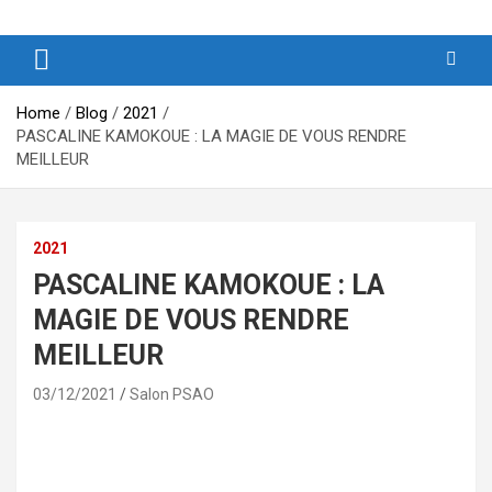
Produits et Services d’Afrique et de ses Outremers
PSAO – Produits et Services
d’Afrique et de ses Outremers
Home
Blog
2021
PASCALINE KAMOKOUE : LA MAGIE DE VOUS RENDRE
MEILLEUR
2021
PASCALINE KAMOKOUE : LA
MAGIE DE VOUS RENDRE
MEILLEUR
03/12/2021
Salon PSAO