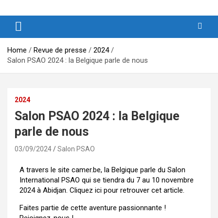
Produits et Services d’Afrique et de ses Outremers
PSAO – Produits et Services
d’Afrique et de ses Outremers
Home
Revue de presse
2024
Salon PSAO 2024 : la Belgique parle de nous
2024
Salon PSAO 2024 : la Belgique
parle de nous
03/09/2024
Salon PSAO
A travers le site
camer.be
, la Belgique parle du Salon
International PSAO qui se tiendra du 7 au 10 novembre
2024 à Abidjan.
Cliquez ici pour retrouver cet article
.
Faites partie de cette aventure passionnante !