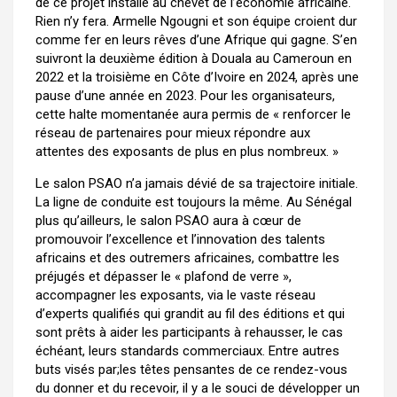
de ce projet installé au chevet de l’économie africaine.
Rien n’y fera. Armelle Ngougni et son équipe croient dur
comme fer en leurs rêves d’une Afrique qui gagne. S’en
suivront la deuxième édition à Douala au Cameroun en
2022 et la troisième en Côte d’Ivoire en 2024, après une
pause d’une année en 2023. Pour les organisateurs,
cette halte momentanée aura permis de « renforcer le
réseau de partenaires pour mieux répondre aux
attentes des exposants de plus en plus nombreux. »
Le salon PSAO n’a jamais dévié de sa trajectoire initiale.
La ligne de conduite est toujours la même. Au Sénégal
plus qu’ailleurs, le salon PSAO aura à cœur de
promouvoir l’excellence et l’innovation des talents
africains et des outremers africaines, combattre les
préjugés et dépasser le « plafond de verre »,
accompagner les exposants, via le vaste réseau
d’experts qualifiés qui grandit au fil des éditions et qui
sont prêts à aider les participants à rehausser, le cas
échéant, leurs standards commerciaux. Entre autres
buts visés par;les têtes pensantes de ce rendez-vous
du donner et du recevoir, il y a le souci de développer un