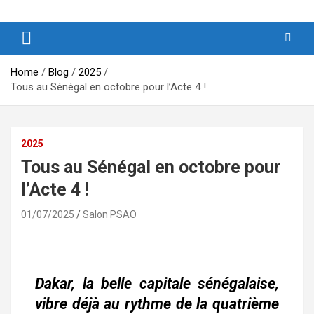
Produits et Services d’Afrique et de ses Outremers
PSAO – Produits et Services
d’Afrique et de ses Outremers
Home
Blog
2025
Tous au Sénégal en octobre pour l’Acte 4 !
2025
Tous au Sénégal en octobre pour
l’Acte 4 !
01/07/2025
Salon PSAO
Dakar, la belle capitale sénégalaise,
vibre déjà au rythme de la quatrième