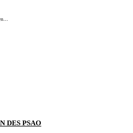
 en…
N DES PSAO