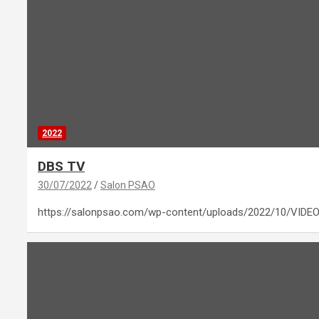
2022
DBS TV
30/07/2022
Salon PSAO
https://salonpsao.com/wp-content/uploads/2022/10/VIDE