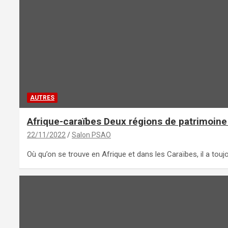
AUTRES
Afrique-caraïbes Deux régions de patrimoine 
22/11/2022
Salon PSAO
Où qu’on se trouve en Afrique et dans les Caraïbes, il a touj